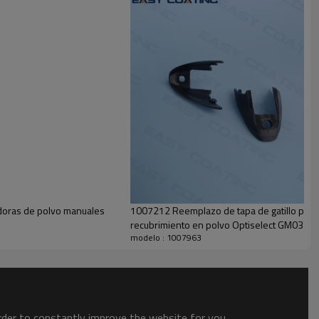
doras de polvo manuales
1007212 Reemplazo de tapa de gatillo para 
recubrimiento en polvo Optiselect GM03
modelo : 1007963
order to constantly improve the website for you.