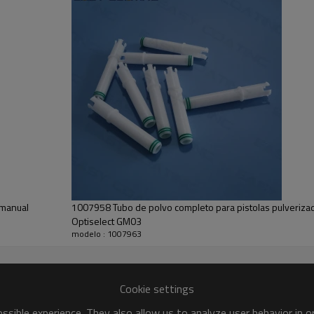
 manual
1007958 Tubo de polvo completo para pistolas pulveriza
Optiselect GM03
modelo : 1007963
Cookie settings
sible experience. They also allow us to analyze user behavior in 