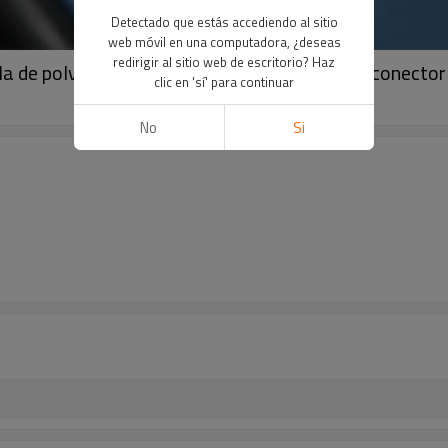
Detectado que estás accediendo al sitio
web móvil en una computadora, ¿deseas
redirigir al sitio web de escritorio? Haz
 de polvo cables gema 2M de repuesto con conector
clic en 'sí' para continuar
No
Si