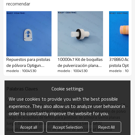
recomendar
Repuestos para pistolas
1000047 Kit de boquillas
378860 Acces
de pólvora Optigun
de pulverización plana
pistola Opti, b
modelo : 1004530
modelo : 1004530
modelo : 1004
GA02 (382698)
de teflón para pistolas
extensión de
Reemplazo de juntas en
de pintura en polvo
diámetro, pulv
cascada
GA02 GM02
de 300 mm
Cookie settings
Palabras Claves
We use cookies to provide you with the best possible
Conjunto de boquillas de pulverización en abanico NF18-M
Juego de boquillas de chorro Gema 1004530 para pistola de polvo GA02
experience. They also allow us to analyze user behavior in
Juegos de boquillas gema 1004 530 NF18 para pulverización de polvo
order to constantly improve the website for you.
Juego de boquillas de teflón para pistolas de pólvora Gema planas
Juego de boquillas para pistolas de pólvora Gema GA02
Accept all
Accept Selection
Reject All
Boquillas de pulverización de abanico de alta calidad en China