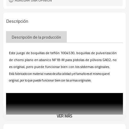
AGREGAR UNA OPINIÓN
Descripción
Descripción de la producción
Este juego de boquillas de teflón 1004530, boquillas de pulverización
de chorro plano en abanico NF18-M para pistolas de pólvora GA02, no
es original, pero puede funcionar bien con los sistemas originales.
Está fabricado con material nuevo de alta calidad y el tamaño es el mismo que el
original, por lo que puede funcionar bien con las armas originales.
VER MÁS