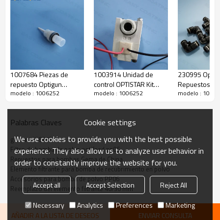
1007684 Piezas de
1003914 Unidad de
230995 Optis
repuesto Optigun
control OPTISTAR Kit
Repuestos Co
modelo : 1006252
modelo : 1006252
modelo : 1006
Portaelectrodos planos
solenoide - Ø 8-Ø 8 mm,
enchufable de
2F para boquilla NF25
NW 3,4 24 VDC
8-Ø 8 mm de 
reemplazo
Cookie settings
Palabras Claves
We use cookies to provide you with the best possible
gema 1006252
Filtro de bomba de polvo optifeed pp06
experience. They also allow us to analyze user behavior in
Función de producción
Repuestos para bombas Gema de China
order to constantly improve the website for you.
Elemento filtrante para bomba de recubrimiento en polvo
Accesorios para bomba de polvo PP06
Accept all
Accept Selection
Reject All
elemento filtrante
Reemplazo del elemento filtrante 40/30 mm
nombre
Necessary
Analytics
Preferences
Marketing
1006 252
código original
AÑADIR A LA LISTA DE DESEOS
ENVIAR CONSULTA