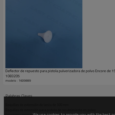
Deflector de repuesto para pistola pulverizadora de polvo Encore de 
1083205
modelo : 1609889
Palabras Claves
Boquillas de extensión de lanza de 300 mm
Boquillas de extensión para pistola de recubrimiento en polvo
We use cookies to provide you with the best pos