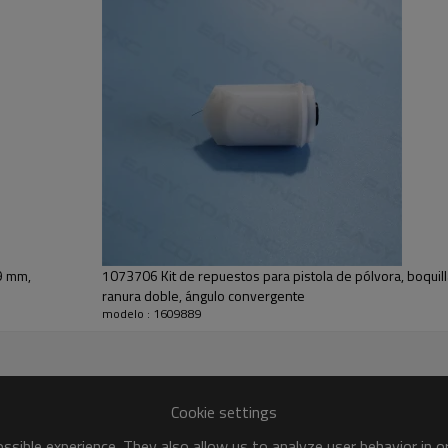
19 mm,
1073706 Kit de repuestos para pistola de pólvora, boquill
ranura doble, ángulo convergente
modelo : 1609889
Cookie settings
sible experience. They also allow us to analyze user behavior in 