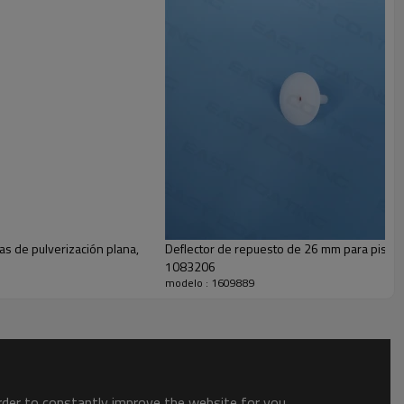
as de pulverización plana,
Deflector de repuesto de 26 mm para pistol
1083206
modelo : 1609889
order to constantly improve the website for you.