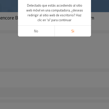
Detectado que estás accediendo al sitio
web móvil en una computadora, ¿deseas
redirigir al sitio web de escritorio? Haz
encore Boquilla de extensión de lanza 300 mm
clic en 'sí' para continuar
No
Si