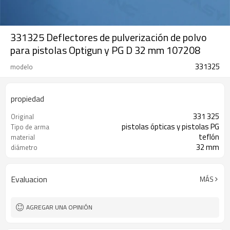
331325 Deflectores de pulverización de polvo
para pistolas Optigun y PG D 32 mm 107208
331325
modelo
propiedad
331 325
Original
pistolas ópticas y pistolas PG
Tipo de arma
teflón
material
32 mm
diámetro
Evaluacion
MÁS
AGREGAR UNA OPINIÓN