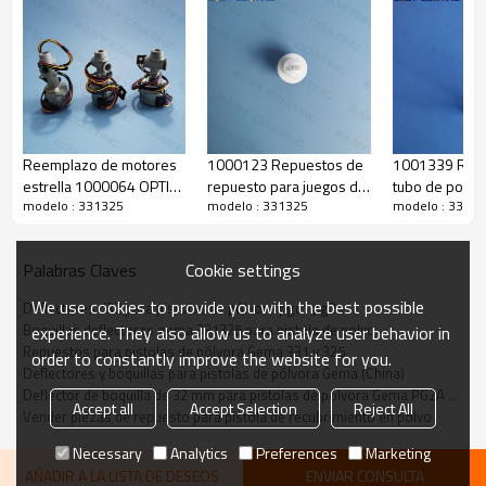
Reemplazo de motores
1000123 Repuestos de
1001339 Reem
estrella 1000064 OPTI
repuesto para juegos de
tubo de polv
modelo : 331325
modelo : 331325
modelo : 3313
en el controlador de
boquillas de pintura
para la pistola
recubrimiento en polvo
planas NF11 completas
recubrimiento
manual Optise
Cookie settings
Palabras Claves
We use cookies to provide you with the best possible
Deflectores d32 para pistolas de pólvora pgc1 pg2a
Boquillas deflectoras gema 331325 para pistola de polvo
experience. They also allow us to analyze user behavior in
Repuestos para pistolas de pólvora Gema 331 y 325
order to constantly improve the website for you.
Deflectores y boquillas para pistolas de pólvora Gema (China)
Deflector de boquilla de 32 mm para pistolas de pólvora Gema PG2A PGC1
Accept all
Accept Selection
Reject All
Vender piezas de repuesto para pistola de recubrimiento en polvo
Necessary
Analytics
Preferences
Marketing
AÑADIR A LA LISTA DE DESEOS
ENVIAR CONSULTA