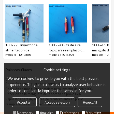
1007779 Inyector de
1005589 Kits de aire
1006485 Inse
alimentación de
rojo para reemplazo de
manguito de t
modelo : 1014806
modelo : 1014806
modelo : 1014
recubrimiento en polvo
piezas de bomba de
el inyector de
Optiflex IG06-P 2F
transferencia de polvo
alimentación 
bomba de repuesto
IG06 1015830
Optiflow IG06
Cookie settings
Palabras Claves
completo
We use cookies to provide you with the best possible
gema 1014806
Conexión de manguera para bomba de polvo
experience. They also allow us to analyze user behavior in
Conexión de manguera completa para inyector de polvo IG07
order to constantly improve the website for you.
Conexión de la manguera de la bomba de polvo IG07
Repuestos para inyectores de recubrimiento en polvo
Accept all
Accept Selection
Reject All
reemplazo de recubrimiento en polvo
Necessary
Analytics
Preferences
Marketing