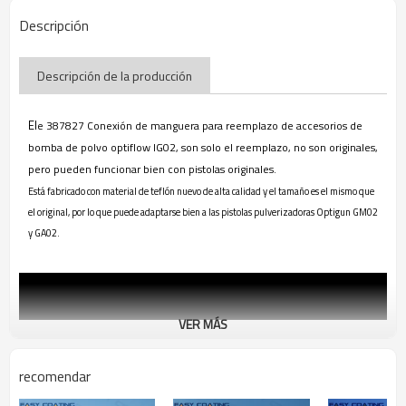
Descripción
Descripción de la producción
El
e 387827 Conexión de manguera para reemplazo de accesorios de
bomba de polvo optiflow IG02, son solo el reemplazo, no son originales,
pero pueden funcionar bien con pistolas originales.
Está fabricado con material de teflón nuevo de alta calidad y el tamaño es el mismo que
el original, por lo que puede adaptarse bien a las pistolas pulverizadoras Optigun GM02
y GA02.
VER MÁS
recomendar