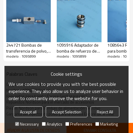
244721 Bombas de
1095916 Adaptador de
1085643 Rep
transferencia de polvo,
bomba de refuerzo de
para bomba d
modelo : 1095899
modelo : 1095899
modelo : 1095
repuesto de salida de
polvo de repuesto para
alimentación d
0,75" 105867
inyector de polvo en
garganta Ventu
línea
manguito de r
Cookie settings
Palabras Claves
Tivar
We use cookies to provide you with the best possible
Garganta del inyector para bomba de polvo Encore
Nordson 1095899 Vneturi
experience. They also allow us to analyze user behavior in
Repuestos para bomba Encore GenII (garganta)
order to constantly improve the website for you.
Repuestos Nordson para el mercado de accesorios
Piezas Nordson para bombas de alimentación de polvo
Accept all
Accept Selection
Reject All
Garganta del inyector de polvo para la bomba Encore GenII Tivar
Necessary
Analytics
Preferences
Marketing
AÑADIR A LA LISTA DE DESEOS
ENVIAR CONSULTA