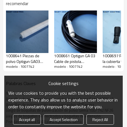
recomendar
1008641 Piezas de
1008661 Optigun GA 03
1008697 Ree
polvo Optigun GA03
Cable de pistola
la cubierta tra
modelo : 1007742
modelo : 1007742
modelo : 1007
Reemplazo del tubo de
completo de repuesto
las piezas de l
polvo
negativo de 11 metros
manual Optig
Cookie settings
Palabras Claves
We use cookies to provide you with the best possible
NF26 para perfiles complejos y depresiones
Función de producción
Boquillas de pulverización para pistolas de pólvora Gema 1007742
experience. They also allow us to analyze user behavior in
Boquillas de pulverización plana para polvo nf26 gema
order to constantly improve the website for you.
Juego de boquillas de pulverización de polvo Gema 1007 742 NF26
juegos de boquillas de electrodos y boquillas de extensión
nombre
boquillas planas
Accept all
Accept Selection
Reject All
Pistolas de pintura GA03 para repuestos Gema
código original
1007742