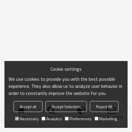
Cookie settings
We use cookies to provide you with the best possible
experience. They also allow us to analyze user behavior in
order to constantly improve the website for you.
Accept all
Accept Selection
Reject All
Inicio
búsqueda
categoría
Enviar consulta
Necessary
Analytics
Preferences
Marketing