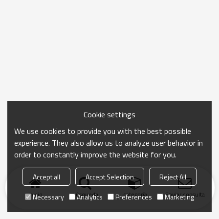
Cookie settings
We use cookies to provide you with the best possible
experience. They also allow us to analyze user behavior in
order to constantly improve the website for you.
Accept all
Accept Selection
Reject All
Inicio
búsqueda
categoría
Enviar consulta
Necessary
Analytics
Preferences
Marketing