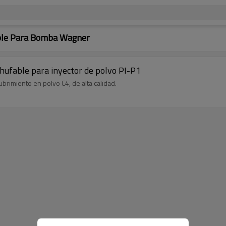
able Para Bomba Wagner
hufable para inyector de polvo PI-P1
ubrimiento en polvo C4, de alta calidad.