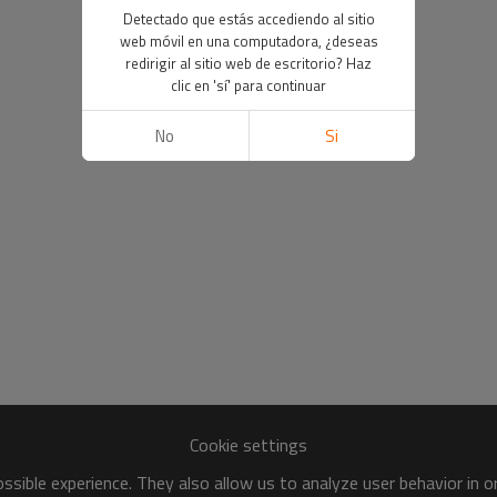
Detectado que estás accediendo al sitio
web móvil en una computadora, ¿deseas
redirigir al sitio web de escritorio? Haz
clic en 'sí' para continuar
No
Si
Cookie settings
sible experience. They also allow us to analyze user behavior in 