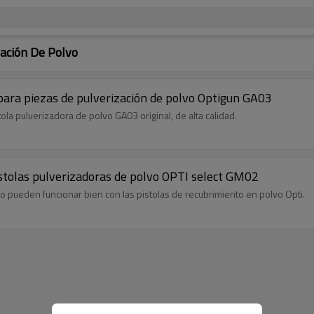
ación De Polvo
ara piezas de pulverización de polvo Optigun GA03
ola pulverizadora de polvo GA03 original, de alta calidad.
tolas pulverizadoras de polvo OPTI select GM02
o pueden funcionar bien con las pistolas de recubrimiento en polvo Opti.