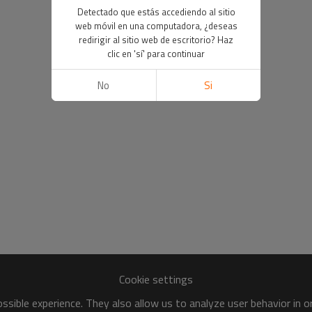
Detectado que estás accediendo al sitio
web móvil en una computadora, ¿deseas
redirigir al sitio web de escritorio? Haz
clic en 'sí' para continuar
No
Si
Cookie settings
sible experience. They also allow us to analyze user behavior in 