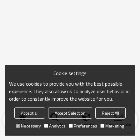
Cookie settings
We use cookies to provide you with the best possible
experience. They also allow us to analyze user behavior in
order to constantly improve the website for you.
Accept all
Accept Selection
Reject All
Inicio
búsqueda
categoría
Enviar consulta
Necessary
Analytics
Preferences
Marketing