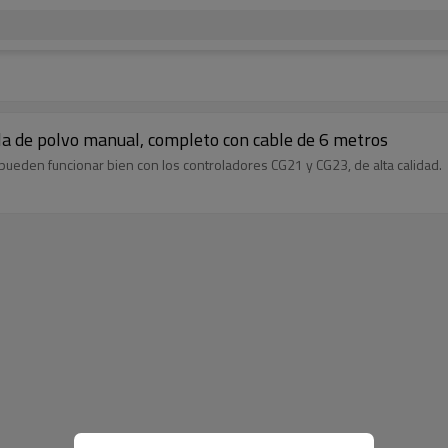
a de polvo manual, completo con cable de 6 metros
pueden funcionar bien con los controladores CG21 y CG23, de alta calidad.