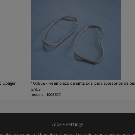
o Optigun
1008687 Reemplazo de junta axial para accesorios de pis
GA03
modelo : 1008697
Cookie settings
sible experience. They also allow us to analyze user behavior in 