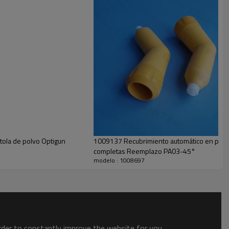
tola de polvo Optigun
1009137 Recubrimiento automático en polvo
completas Reemplazo PA03-45°
modelo : 1008697
order to constantly improve the website for you.