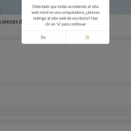
Detectado que estás accediendo al sitio
web móvil en una computadora, ¿deseas
redirigir al sitio web de escritorio? Haz
 piezas de la pistola manual Optigun GA03
clic en 'sí' para continuar
No
Si