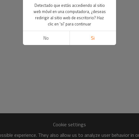
Detectado que estás accediendo al sitio
web móvil en una computadora, ¿deseas
redirigir al sitio web de escritorio? Haz
clic en 'sí' para continuar
No
Si
Cookie settings
sible experience. They also allow us to analyze user behavior in 