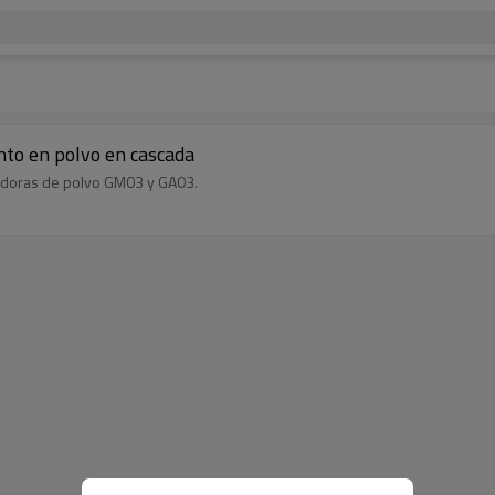
to en polvo en cascada
zadoras de polvo GM03 y GA03.