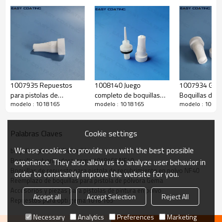
1007935 Repuestos
1008140 Juego
1007934 GM0
para pistolas de
completo de boquillas
Boquillas de
modelo : 1018165
modelo : 1018165
modelo : 1018
recubrimiento en polvo
de pulverización de
pulverización 
Opti, boquillas planas de
chorro plano para
NF20 Reempl
repuesto NF21
pistolas de polvo Opti
teflón 10100
Cookie settings
Palabras Claves
NF22 de repuesto
Función de producción
We use cookies to provide you with the best possible
boquillas planas NF40 teflón
Boquilla pulverizadora gema 1018165 NF40
experience. They also allow us to analyze user behavior in
Boquillas de repuesto para pistola de recubrimiento en polvo NF40
order to constantly improve the website for you.
Reemplazo de boquillas para pistola de pólvora Gema
nombre
boquillas planas
Accesorios y piezas para pistolas de pintura en polvo
Accept all
Accept Selection
Reject All
código original
1018 165
Repuestos para opti gema 1018 165
Necessary
Analytics
Preferences
Marketing
material
teflón