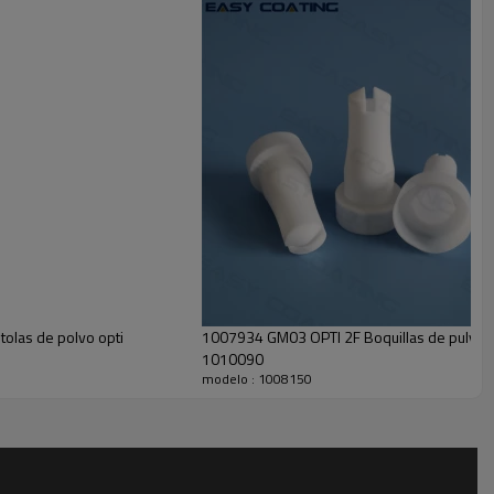
olas de polvo opti
1007934 GM03 OPTI 2F Boquillas de pulveri
1010090
modelo : 1008150