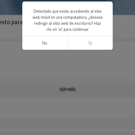
Detectado que estás accediendo al sitio
web móvil en una computadora, ¿deseas
esto para pistolas de polvo Gema
redirigir al sitio web de escritorio? Haz
clic en 'sí' para continuar
No
Si
VER MÁS