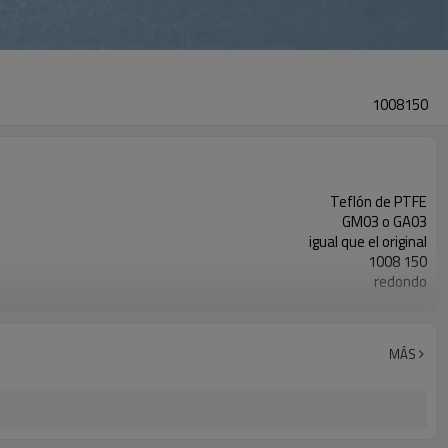
1008150
Teflón de PTFE
GM03 o GA03
igual que el original
1008 150
redondo
boquilla de pulverización + portaelectrodos
MÁS