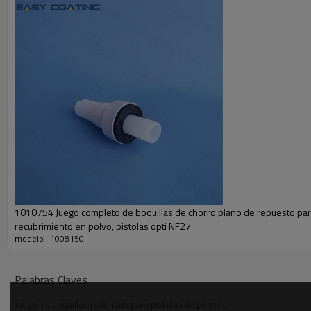
Función de producción
1010754 Juego completo de boquillas de chorro plano de repuesto pa
recubrimiento en polvo, pistolas opti NF27
nombre
juego de boquillas redondas
modelo : 1008150
código original
1008 150
Palabras Claves
material
teflón
Juego de boquillas redondas para pistolas de pólvora